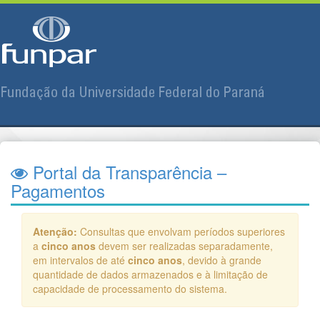
Portal da Transparência
–
Pagamentos
Atenção:
Consultas que envolvam períodos superiores
a
cinco anos
devem ser realizadas separadamente,
em intervalos de até
cinco anos
, devido à grande
quantidade de dados armazenados e à limitação de
capacidade de processamento do sistema.